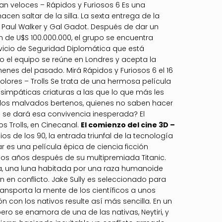
an veloces – Rápidos y Furiosos 6 Es una
en saltar de la silla. La sexta entrega de la
, Paul Walker y Gal Gadot. Después de dar un
ín de U$S 100.000.000, el grupo se encuentra
rvicio de Seguridad Diplomática que está
so el equipo se reúne en Londres y acepta la
enes del pasado. Mirá Rápidos y Furiosos 6 el 16
 colores – Trolls Se trata de una hermosa película
s simpáticas criaturas a las que lo que más les
on los malvados bertenos, quienes no saben hacer
se dará esa convivencia inesperada? El
os Trolls, en Cinecanal.
El comienzo del cine 3D –
os de los 90, la entrada triunfal de la tecnología
r es una película épica de ciencia ficción
nos años después de su multipremiada Titanic.
ra, una luna habitada por una raza humanoide
 en conflicto. Jake Sully es seleccionado para
ransporta la mente de los científicos a unos
n con los nativos resulte así más sencilla. En un
ero se enamora de una de las nativas, Neytiri, y