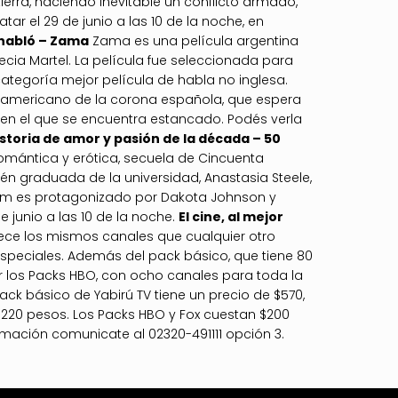
erra, haciendo inevitable un conflicto armado,
tar el 29 de junio a las 10 de la noche, en
 habló – Zama
Zama es una película argentina
recia Martel. La película fue seleccionada para
categoría mejor película de habla no inglesa.
o americano de la corona española, que espera
a en el que se encuentra estancado. Podés verla
istoria de amor y pasión de la década – 50
omántica y erótica, secuela de Cincuenta
ién graduada de la universidad, Anastasia Steele,
film es protagonizado por Dakota Johnson y
 junio a las 10 de la noche.
El cine, al mejor
frece los mismos canales que cualquier otro
s especiales. Además del pack básico, que tiene 80
ar los Packs HBO, con ocho canales para toda la
 Pack básico de Yabirú TV tiene un precio de $570,
e 220 pesos. Los Packs HBO y Fox cuestan $200
ormación comunicate al 02320-491111 opción 3.