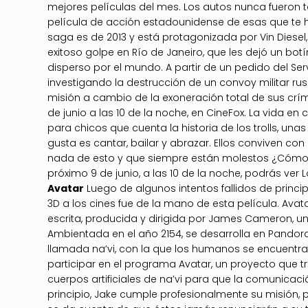
mejores películas del mes. Los autos nunca fueron t
película de acción estadounidense de esas que te hac
saga es de 2013 y está protagonizada por Vin Diesel
exitoso golpe en Río de Janeiro, que les dejó un bot
disperso por el mundo. A partir de un pedido del Se
investigando la destrucción de un convoy militar ru
misión a cambio de la exoneración total de sus crím
de junio a las 10 de la noche, en CineFox. La vida en
para chicos que cuenta la historia de los trolls, una
gusta es cantar, bailar y abrazar. Ellos conviven c
nada de esto y que siempre están molestos ¿Cómo 
próximo 9 de junio, a las 10 de la noche, podrás ver L
Avatar
Luego de algunos intentos fallidos de principi
3D a los cines fue de la mano de esta película. Avata
escrita, producida y dirigida por James Cameron, u
Ambientada en el año 2154, se desarrolla en Pando
llamada na’vi, con la que los humanos se encuentran
participar en el programa Avatar, un proyecto que t
cuerpos artificiales de na’vi para que la comunicació
principio, Jake cumple profesionalmente su misión, p