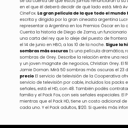
se da cuenta de que éstos jamás renunciarán a su ti
en el que él deberá decidir de qué lado está. Mirá Ava
CineFox.
La gran película de la que todo el mundo
escrita y dirigida por la gran cineasta argentina Luc
representar a Argentina en los Premios Óscar en la 
Cuenta la historia de Diego de Zama, un funcionari
una carta del rey que lo aleje del puesto de fronter
el 14 de junio en HBO, a las 10 de la noche.
Sigue la h
sombras más oscuras
Es una película dramática, r
sombras de Grey. Describe la relación entre una rec
y un joven magnate de negocios, Christian Grey. El 
Jamie Dornan. Mirá 50 sombras más oscuras el 23 de
precio
El servicio de televisión de la Cooperativa o
servicio de televisión por cable, incluidos los pack
señales, está el HD, con 48. También podés contrat
familia y el Pack Fox, con seis señales especiales. El
mientras que el Pack HD, tiene un costo adicional d
cada uno. Y el Pack adultos, $120. Si querés más inf